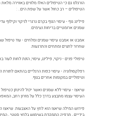
הורגלנו גם כי הטיפולים האלו מלווים באווירה מלאת רו
הטיפולים – רב כחול אשר על שפת הים.. :
פילינג גוף - עיסוי הגוף בקרם גרגרי לניקוי וקילוף 
שמנים ארומטיים בריחות נעימים.
אמבט או אמבט עיסוי שמנים ומלחים - עוד טיפול שמט
שחרור לחצים ומתחים והתרגעות.
טיפולי פנים - ניקוי, פילינג, עיסוי, הזנת לחות לעור
רפלקסולוגיה - עיסוי כפות הרגליים בהתאם לתורת ה
וטיפוליים במקומות אחרים בגוף.
שיאצו - עיסוי ללא שמנים ואשר יכול להינתן כטיפול
העיסוי עצמו מתבצע בדרך כלל על מזרון רחב, המאפ
פירוש המילה שיאצו הוא לחץ על האצבעות. שיאצו הי
בידיים , תרפיה התמקדת בשימוש בלחץ סטטי , המיוש