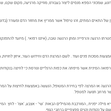
גע, שמכוני הספא מנסים ליצור בעבורנו, מוזיקה מרגיעה, מקום שקט, שמנים
עדין של התאים המתים, זהו טיפול אשר ממריץ את מחזור הדם ומעורר (בדומ
רתו הרגעה והרפייה ומתן הרגשה טובה, (איננו רפואי..) מיועד להתפנקות
 באמצעות מסכות פנים ועוד.. לשם המרצת הדם וחידוש העור, איזון לחויות, 
רפואה הסינית אשר מיפתה את כפות הרגליים וגורסת כי לחיצה בנקודות
 הרגעה או המרצה לפי בחירת המטופל, הנעשה באמצעות לחיצות על המריד
שר מרחב תנועה למטפל.
א מילה יפנית , המורכבת מהמילים הבאות: 'שי' - אצבע, 'אצו' - לחץ.
ם על נקודות וקוים ספצפיים ברחבי הגוף.