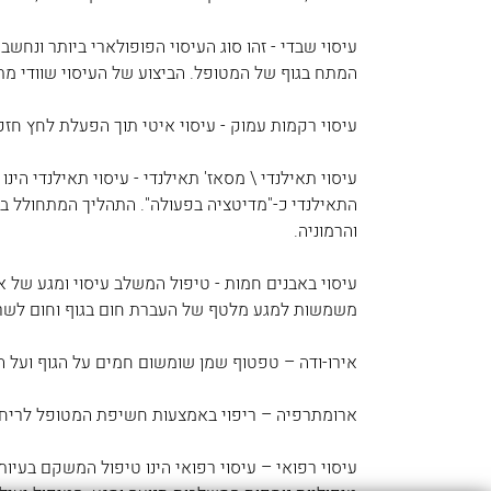
עיסוי שבדי - זהו סוג העיסוי הפופולארי ביותר ונחש
המתח בגוף של המטופל. הביצוע של העיסוי שוודי מתב
עיסוי רקמות עמוק - עיסוי איטי תוך הפעלת לחץ ח
עיסוי תאילנדי \ מסאז' תאילנדי - עיסוי תאילנדי ה
התאילנדי כ-"מדיטציה בפעולה". התהליך המתחולל בטי
והרמוניה.
עיסוי באבנים חמות - טיפול המשלב עיסוי ומגע של א
משמשות למגע מלטף של העברת חום בגוף וחום לשריר
אירו-ודה – טפטוף שמן שומשום חמים על הגוף ועל המ
ארומתרפיה – ריפוי באמצעות חשיפת המטופל לריחו
עיסוי רפואי – עיסוי רפואי הינו טיפול המשקם בעיות