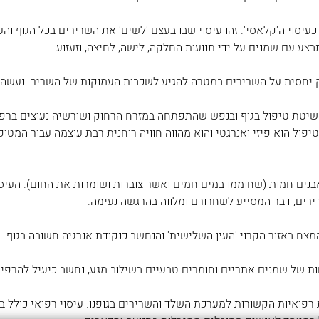
ב כעיסוי ה'קלאסי'. זהו עיסוי שבו בעצם 'לשים' את השרירים בכל הגוף 
צע עם שמנים על ידי תנועות החלקה, לישה, לחיצה, וזעזוע.
זק יחסית על השרירים במטרה להגיע לשכבות העמוקות של השריר. נעשה
ינו שיטת טיפול בגוף ובנפש שהתפתחה במזרח הרחוק ושורשיה נעוצים ברפ
פול הוא פיזי ואנרגטי והוא מהווה חוויה רוחנית רבת עוצמה עבור המטו
בנים חמות (שחוממו במים חמים ואשר צוברות ושומרות את החום). העיסוי
ים, דבר המסייע לשחרורם ומלווה בהרגשה נעימה.
צח באזור הקרוי 'העין השלישית' והנחשב כנקודת אנרגיה חשובה בגוף.
ת של שמנים אתריים וחומרים טבעיים בשילוב מגע, נחשב כיעיל להרפי
 רפואיות הקשורות למערכת השלד והשרירים בגופנו. עיסוי רפואי כולל בי