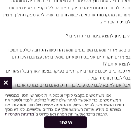
מאטרקציה אחת חוץ מהצימר ולא מצאתם בריכת שחייה מחוממת
תוכלו לבחור במתחם צימרים יוקרתיים הכולל ג'קוזי ספא זרמים עם
מערכות מתקדמות או סאונה יבשה ורטובה שזה ללא ספק תחליף מצוין
לבריכת השחייה.
היכן ניתן למצוא צימרים יוקרתיים ?
טוב אז אחרי שאתם משוכנעים שאת החופשה הקרובה שלכם תעשו
בצימרים יוקרתיים אני בטוח שאתם שואלים את עצמכם היכן ניתן
למצוא אותם ?!
אז ככה כיום ישנם צימרים יוקרתיים בעיקר בצפון הארץ בכל האזורים
בגליל,כנרת ורמת הגולן.
×
אבל אם לא בא לכם לנסוע כל כך רחוק ואתם גרים במרכז או בדרום
תוכלו למצוא גם שם המון צימרים יוקרתיים ואיכותיים לחופשה
אנו משתמשים בקבצי קוקיז וטכנולוגיות ניטור שיוחסנו במכשירי
משולמת.
המשתמשים, כדי לאפשר לאתר שלנו לפעול כהלכה, לעבד ולשפר את
חווית המשתמש, לסייע בשיווק ובהתאמה אישית של תוכן ומודעות. אנו
משתפים מידע אודות השימוש שלך עם צדדים שלישיים. למידע נוסף
צימרים יוקרתיים פתרון מושלם לחופשה או אירוע מיוחד – מהרו
.
לרבות בדבר אפשרויות הסרה ראו פירוט ב־
מדיניות הפרטיות
להזמין חופשה מהנה ובילוי נעים !!!
אישור