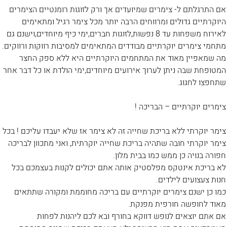
אם התרגלתם ל- צימרים שמיועדים אך ורק לזוגות רומנטיים הצימרים
היוקרתיים גדולים ומרווחים הרבה יותר מכל צימר רגיל ומתאימים
לאירוח משפחות עד 8 נפשות,לזוגות חברים,ימי כיף מיוחדים,וישנם גם
מתחמי צימרים יוקרתיים מבודדים המתאימים למסיבות רווקות ורווקים.
מה שמאפיין מאוד את המתחמים היוקרתיים היא ללא ספק החצר
המטופחת שבה ניתן לערוך אירועים מיוחדים,ימי הולדת או כל דבר אחר
שתחפצו לחגוג.
צימרים יוקרתיים – הבריכה !
צימר יוקרתי ללא בריכת שחייה זה לא צימר אז שלא יעבדו עליכם ! בכל
צימר יוקרתי חובה שתהיה בריכת שחייה יוקרתית, ואני מתכוון לבריכה
חפורה בנויה כן ממש כמו בבית מלון.
לא בריכת אינטקס מפלסטיק אותה אתם יכולים לקנות בעצמכם בכל
חנות צעצועים לילדים.
כמו כן ישנם צימרים יוקרתיים עם בריכה מחוממת ומקורה שתתאים
מאוד לחופשה חורפית מפנקת.
אם אתם יוצאים לנופש דווקא בחורף ובא לכם ליהנות לפחות