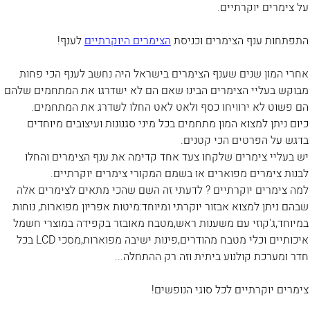
על צימרים יוקרתיים.
התפתחות ענף הצימרים וכניסת
הצימרים היוקרתיים
לענף!
אחרי המון שנים שענף הצימרים בישראל היה נחשב לענף הכי פחות
מבוקש בעליי הצימרים הבינו שאם הם לא ישדרגו את המתחמים שלהם
הם פשוט לא ירוויחו כסף ולאט לאט החלו לשדרג את המתחמים.
כיום ניתן למצוא המון מתחמים בכל מיני סגנונות ועיצובים מיוחדים
בדגש על הפרטים הכי קטנים.
יש בעליי צימרים שלקחו צעד אחד קדימה את ענף הצימרים והחלו
לבנות צימרים מפוארים או בשמם המקורי צימרים יוקרתיים.
למה צימרים יוקרתיים ? לדעתי זה השם שהכי מתאים לצימרים אלה
שבהם ניתן למצוא אבזור יוקרתי ומיוחד:מיטות אפריון מפוארות, נוחות
במיוחד,ג'קוזי עם משענות ראש,מטבח מאובזר בקפידה במוצרי חשמל
איכותיים וכלי מטבח מהודרים,פינות ישיבה מפוארות,מסכי LCD בכל
חדר ומערכת קולנוע ביתית וזה רק ההתחלה...
צימרים יוקרתיים לכל סוגי הנופשים!